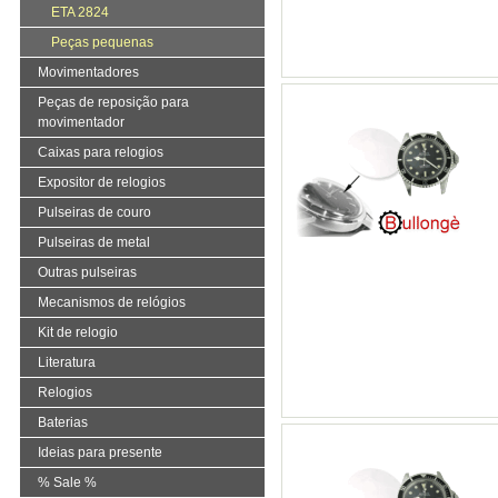
ETA 2824
Peças pequenas
Movimentadores
Peças de reposição para
movimentador
Caixas para relogios
Expositor de relogios
Pulseiras de couro
Pulseiras de metal
Outras pulseiras
Mecanismos de relógios
Kit de relogio
Literatura
Relogios
Baterias
Ideias para presente
% Sale %