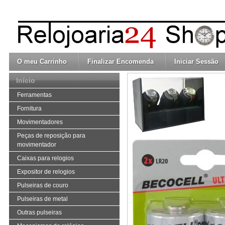
O meu Carrinho
Finalizar Encomenda
Iniciar Sessão
Início
Ferramentas
Fornitura
Movimentadores
Peças de reposição para
movimentador
Caixas para relogios
Expositor de relogios
Pulseiras de couro
Pulseiras de metal
Outras pulseiras