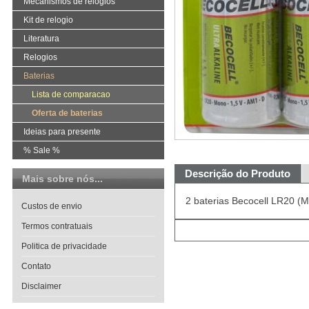
Mecanismos de relógios
Kit de relogio
Literatura
Relogios
Baterias
Lista de comparacao
Oferta de baterias
Ideias para presente
% Sale %
Descrição do Produto
Mais sobre nós...
2 baterias Becocell LR20 (
Custos de envio
Termos contratuais
Politica de privacidade
Contato
Disclaimer