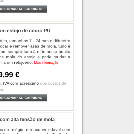
vio
ADICIONAR AO CARRINHO
um estojo de couro PU
tes, tamanhos 7 - 24 mm e diâmetro
locar e remover asas de mola, tudo é
Tem sempre tudo à mão neste bonito
s de mola do estojo e pode mudar a
r a um relojoeiro.
Mais informação
9,99 €
l. IVA
com acrescimo
dos custos de
vio
ADICIONAR AO CARRINHO
 com alta tensão de mola
as de relógio, em aço inoxidável com