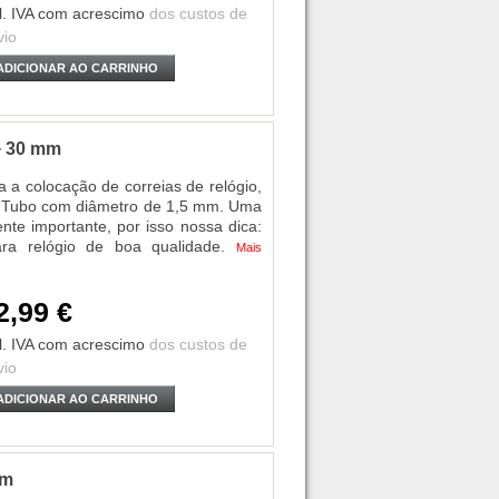
l. IVA
com acrescimo
dos custos de
vio
ADICIONAR AO CARRINHO
+ 30 mm
 a colocação de correias de relógio,
m. Tubo com diâmetro de 1,5 mm. Uma
te importante, por isso nossa dica:
ra relógio de boa qualidade.
Mais
2,99 €
l. IVA
com acrescimo
dos custos de
vio
ADICIONAR AO CARRINHO
mm