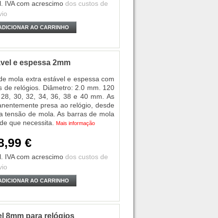
l. IVA
com acrescimo
dos custos de
vio
ADICIONAR AO CARRINHO
tável e espessa 2mm
e mola extra estável e espessa com
s de relógios. Diâmetro: 2.0 mm. 120
 28, 30, 32, 34, 36, 38 e 40 mm. As
nentemente presa ao relógio, desde
a tensão de mola. As barras de mola
de que necessita.
Mais informação
8,99 €
l. IVA
com acrescimo
dos custos de
vio
ADICIONAR AO CARRINHO
el 8mm para relógios