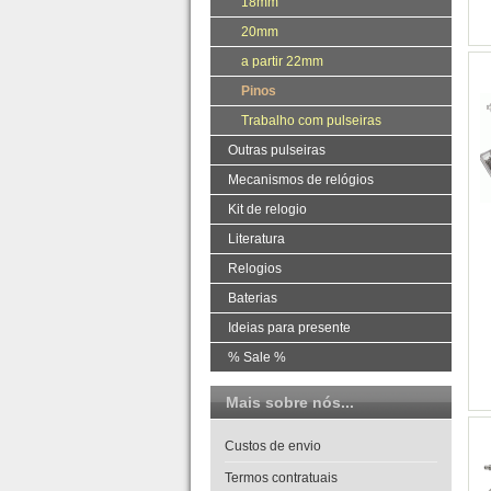
18mm
20mm
a partir 22mm
Pinos
Trabalho com pulseiras
Outras pulseiras
Mecanismos de relógios
Kit de relogio
Literatura
Relogios
Baterias
Ideias para presente
% Sale %
Mais sobre nós...
Custos de envio
Termos contratuais