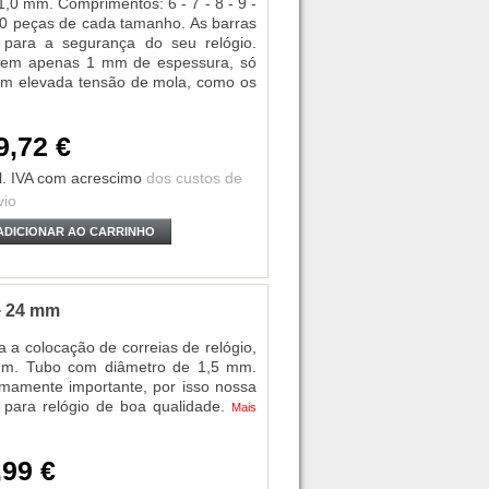
1,0 mm. Comprimentos: 6 - 7 - 8 - 9 -
 20 peças de cada tamanho. As barras
para a segurança do seu relógio.
erem apenas 1 mm de espessura, só
 com elevada tensão de mola, como os
9,72 €
l. IVA
com acrescimo
dos custos de
vio
ADICIONAR AO CARRINHO
+ 24 mm
 a colocação de correias de relógio,
 mm. Tubo com diâmetro de 1,5 mm.
mamente importante, por isso nossa
 para relógio de boa qualidade.
Mais
,99 €