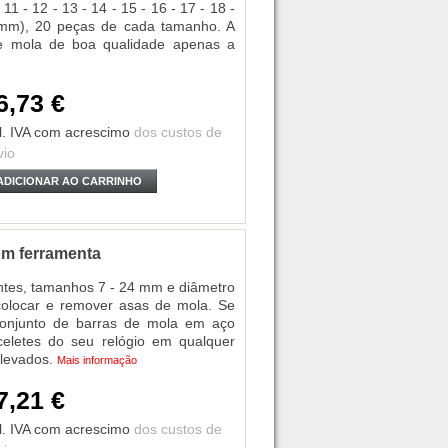
11 - 12 - 13 - 14 - 15 - 16 - 17 - 18 -
 mm), 20 peças de cada tamanho. A
e mola de boa qualidade apenas a
6,73 €
l. IVA
com acrescimo
dos custos de
vio
ADICIONAR AO CARRINHO
om ferramenta
tes, tamanhos 7 - 24 mm e diâmetro
colocar e remover asas de mola. Se
 conjunto de barras de mola em aço
eletes do seu relógio em qualquer
elevados.
Mais informação
7,21 €
l. IVA
com acrescimo
dos custos de