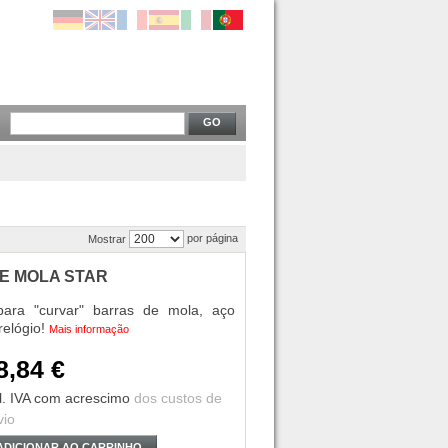
GO
por página
Mostrar
E MOLA STAR
 para "curvar" barras de mola, aço
relógio!
Mais informação
8,84 €
l. IVA
com acrescimo
dos custos de
vio
ADICIONAR AO CARRINHO