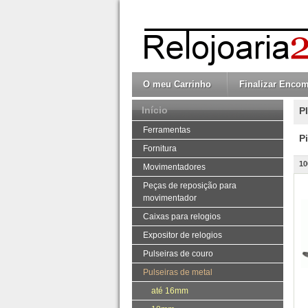
O meu Carrinho
Finalizar Enco
Início
P
Ferramentas
P
Fornitura
10
Movimentadores
Peças de reposição para
movimentador
Caixas para relogios
Expositor de relogios
Pulseiras de couro
Pulseiras de metal
até 16mm