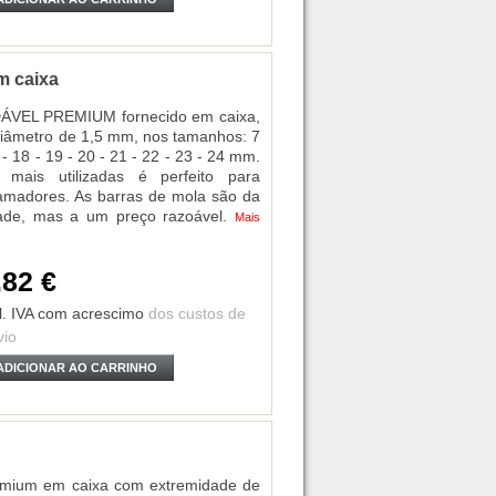
m caixa
DÁVEL PREMIUM fornecido em caixa,
âmetro de 1,5 mm, nos tamanhos: 7
7 - 18 - 19 - 20 - 21 - 22 - 23 - 24 mm.
ais utilizadas é perfeito para
s amadores. As barras de mola são da
de, mas a um preço razoável.
Mais
,82 €
l. IVA
com acrescimo
dos custos de
vio
ADICIONAR AO CARRINHO
remium em caixa com extremidade de