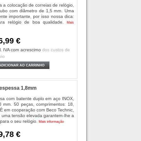
 a colocação de correias de relógio,
 Tubo com diâmetro de 1,5 mm. Uma
te importante, por isso nossa dica:
ra relógio de boa qualidade.
Mais
6,99 €
l. IVA
com acrescimo
dos custos de
vio
ADICIONAR AO CARRINHO
e espessa 1,8mm
essa com batente duplo em aço INOX,
.80 mm. 50 peças, comprimentos: 18,
È em cooperação com Beco Technic,
m uma tensão elevada garantem-lhe a
para o seu relógio.
Mais informação
9,78 €