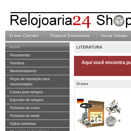
O meu Carrinho
Finalizar Encomenda
Iniciar Sessão
Início
LITERATURA
Ferramentas
Aqui você encontra pu
Fornitura
Movimentadores
Peças de reposição para
15 peça
movimentador
Caixas para relogios
Expositor de relogios
Pulseiras de couro
Pulseiras de metal
Outras pulseiras