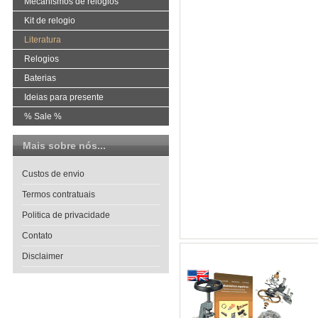
Mecanismos de relógios
Kit de relogio
Literatura
Relogios
Baterias
Ideias para presente
% Sale %
Mais sobre nós...
Custos de envio
Termos contratuais
Politica de privacidade
Contato
Disclaimer