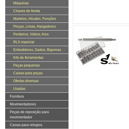
Máquinas
Chaves de fenda
Martelos, Alicates, Punções
Pinças, Limas, Alargadores
Ponteiros, Vidros, Aros
RLX especial
Embutidores, Dados, Bigornas
Kits de ferramentas
Peças pequenas
Caixas para peças
Ofertas diversas
Usadas
Fornitura
Movimentadores
Peças de reposição para
movimentador
Caixas para relogios