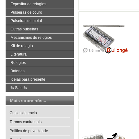
Expositor de relogios
Pulseiras de couro
Pulseiras de metal
Outras pulseiras
Mecanismos de relógios
Kit de relogio
Literatura
Relogios
Baterias
Ideias para presente
% Sale %
Mais sobre nós...
Custos de envio
Termos contratuais
Politica de privacidade