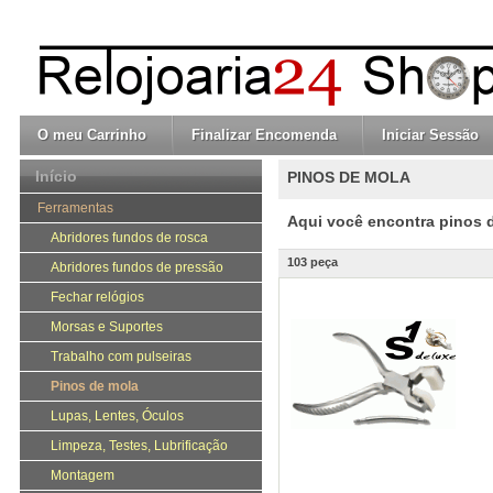
O meu Carrinho
Finalizar Encomenda
Iniciar Sessão
Início
PINOS DE MOLA
Ferramentas
Aqui você encontra
pinos 
Abridores fundos de rosca
103 peça
Abridores fundos de pressão
Fechar relógios
Morsas e Suportes
Trabalho com pulseiras
Pinos de mola
Lupas, Lentes, Óculos
Limpeza, Testes, Lubrificação
Montagem