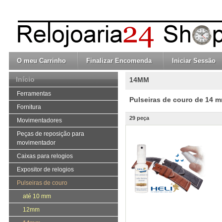
O meu Carrinho
Finalizar Encomenda
Iniciar Sessão
Início
14MM
Ferramentas
Pulseiras de couro de 14 
Fornitura
29 peça
Movimentadores
Peças de reposição para
movimentador
Caixas para relogios
Expositor de relogios
Pulseiras de couro
até 10 mm
12mm