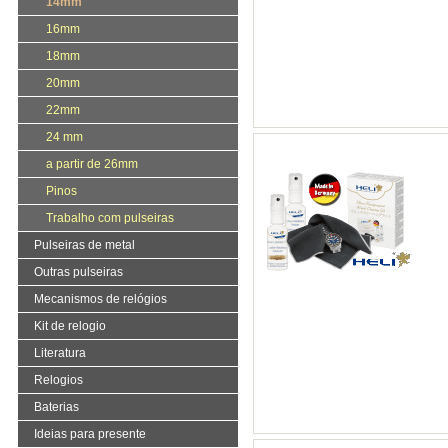
14mm
16mm
18mm
20mm
22mm
24 mm
a partir de 26mm
Pinos
Trabalho com pulseiras
Pulseiras de metal
Outras pulseiras
Mecanismos de relógios
Kit de relogio
Literatura
Relogios
Baterias
Ideias para presente