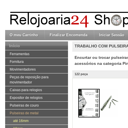
O meu Carrinho
Finalizar Encomenda
Iniciar Sessão
Início
TRABALHO COM PULSEIR
Ferramentas
Encurtar ou trocar pulseir
Fornitura
acessórios na categoria Pi
Movimentadores
122 peça
Peças de reposição para
movimentador
Caixas para relogios
Expositor de relogios
Pulseiras de couro
Pulseiras de metal
até 16mm