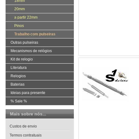
18mm
20mm
a partir 22mm
Pinos
Trabalho com pulseiras
Outras pulseiras
Mecanismos de relógios
Kit de relogio
Literatura
Relogios
Baterias
Ideias para presente
% Sale %
Mais sobre nós...
Custos de envio
Termos contratuais