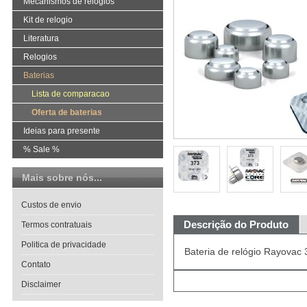
Mecanismos de relógios
Kit de relogio
Literatura
Relogios
Baterias
Lista de comparacao
Oferta de baterias
Ideias para presente
% Sale %
Mais sobre nós...
Custos de envio
Descrição do Produto
Termos contratuais
Politica de privacidade
Bateria de relógio Rayova
Contato
Disclaimer