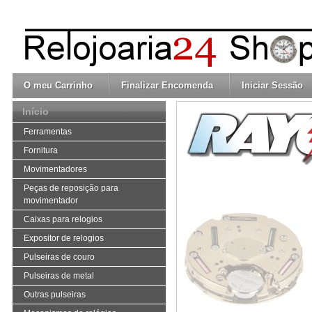
O meu Carrinho
Finalizar Encomenda
Iniciar Sessão
Início
Ferramentas
Fornitura
Movimentadores
Peças de reposição para
movimentador
Caixas para relogios
Expositor de relogios
Pulseiras de couro
Pulseiras de metal
Outras pulseiras