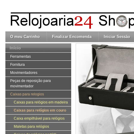
O meu Carrinho
Finalizar Encomenda
Iniciar Sessão
Início
Ferramentas
Fornitura
Movimentadores
Peças de reposição para
movimentador
Caixas para relogios
Caixas para relógios em madeira
Caixas para relógios em couro
Caixa empilhável para relógios
Maletas para relógios