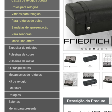
Caixas de relógios portátil
Rolos para relógios
Vitrines para relógios
Para relógios de bolso
Bandejas de apresentação
Para senhoras
Masculino Xtrem
Expositor de relogios
Pulseiras de couro
Pulseiras de metal
Outras pulseiras
Mecanismos de relógios
Kit de relogio
Literatura
Relogios
Descrição do Produto
Baterias
Ideias para presente