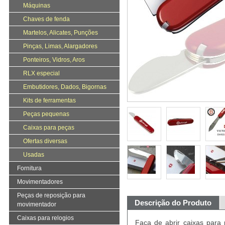
Máquinas
Chaves de fenda
Martelos, Alicates, Punções
Pinças, Limas, Alargadores
Ponteiros, Vidros, Aros
RLX especial
Embutidores, Dados, Bigornas
Kits de ferramentas
Peças pequenas
Caixas para peças
Ofertas diversas
Usadas
Fornitura
Movimentadores
Peças de reposição para
Descrição do Produto
movimentador
Caixas para relogios
Faca de abrir caixas par