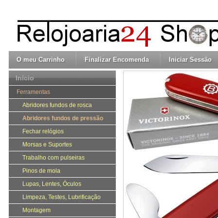
O meu Carrinho
Finalizar Encomenda
Iniciar Sessão
Início
Ferramentas
Abridores fundos de rosca
Abridores fundos de pressão
Fechar relógios
Morsas e Suportes
Trabalho com pulseiras
Pinos de mola
Lupas, Lentes, Óculos
Limpeza, Testes, Lubrificação
Montagem