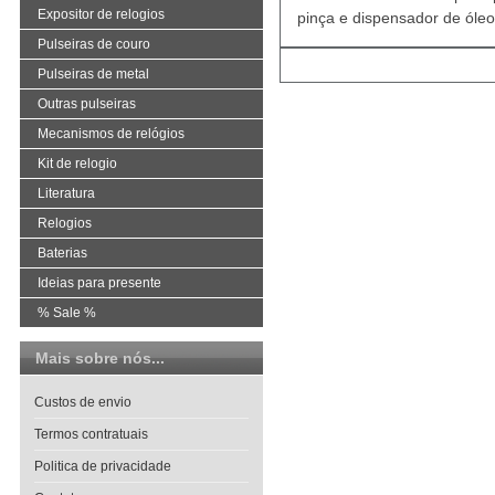
Expositor de relogios
pinça e dispensador de ól
Pulseiras de couro
Pulseiras de metal
Outras pulseiras
Mecanismos de relógios
Kit de relogio
Literatura
Relogios
Baterias
Ideias para presente
% Sale %
Mais sobre nós...
Custos de envio
Termos contratuais
Politica de privacidade