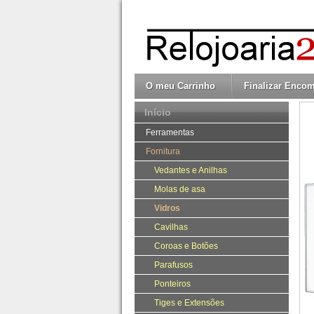
O meu Carrinho
Finalizar Enco
Início
Ferramentas
Fornitura
Vedantes e Anilhas
Molas de asa
Vidros
Cavilhas
Coroas e Botões
Parafusos
Ponteiros
Tiges e Extensões