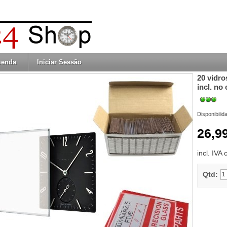
menda
Iniciar Sessão
20 vidro
incl. no
Disponibilid
26,9
incl. IVA
Qtd: