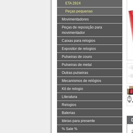
ETA 2824
Peças pequenas
Movimentadores
Peças de reposição para
movimentador
Caixas para relogios
Expositor de relogios
Pulseiras de couro
Pulseiras de metal
Outras pulseiras
Mecanismos de relógios
Kit de relogio
Literatura
Relogios
Baterias
Ideias para presente
% Sale %