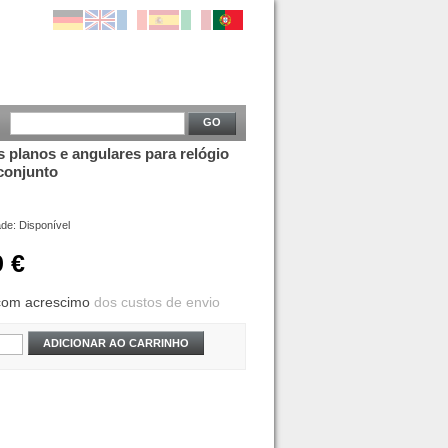
GO
s planos e angulares para relógio
 conjunto
ade:
Disponível
9 €
com acrescimo
dos custos de envio
ADICIONAR AO CARRINHO